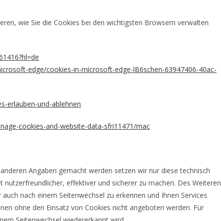
eren, wie Sie die Cookies bei den wichtigsten Browsern verwalten
/61416?hl=de
microsoft-edge/cookies-in-microsoft-edge-lB6schen-63947406-40ac-
ies-erlauben-und-ablehnen
manage-cookies-and-website-data-sfri11471/mac
 anderen Angaben gemacht werden setzen wir nur diese technisch
nutzerfreundlicher, effektiver und sicherer zu machen. Des Weiteren
 auch nach einem Seitenwechsel zu erkennen und Ihnen Services
önnen ohne den Einsatz von Cookies nicht angeboten werden. Für
einem Seitenwechsel wiedererkannt wird.