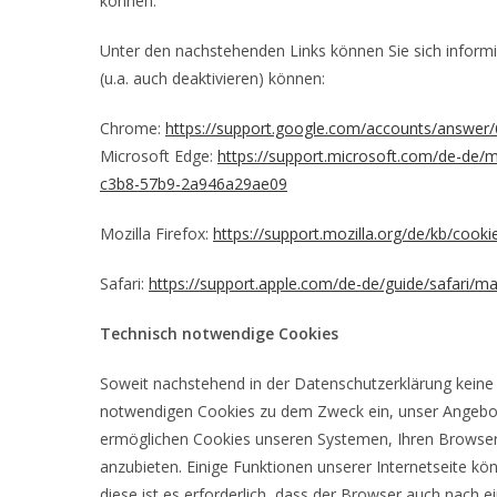
können.
Unter den nachstehenden Links können Sie sich informi
(u.a. auch deaktivieren) können:
Chrome:
https://support.google.com/accounts/answer
Microsoft Edge:
https://support.microsoft.com/de-de/
c3b8-57b9-2a946a29ae09
Mozilla Firefox:
https://support.mozilla.org/de/kb/cook
Safari:
https://support.apple.com/de-de/guide/safari/
Technisch notwendige Cookies
Soweit nachstehend in der Datenschutzerklärung keine
notwendigen Cookies zu dem Zweck ein, unser Angebot 
ermöglichen Cookies unseren Systemen, Ihren Browser
anzubieten. Einige Funktionen unserer Internetseite k
diese ist es erforderlich, dass der Browser auch nach 