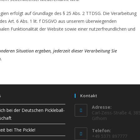
ien erfolgt auf Grundlage des § 25 Abs. 2 TTDSG. Die Verarbeitung
des Art. 6 Abs. 1 lit. f DSGVO aus unserem überwiegenden
alen Funktionalität der Website sowie einer nutzerfreundlichen und
nderen Situation ergeben, jederzeit dieser Verarbeitung Sie
.
s
Kontakt
Adresse:
ich bei der Deutschen Pickleball-
Carl-Zeiss-Straße 4, 38
schaft
Gifhorn
eit bei The Pickle!
Telefon:
+49 5371 897777