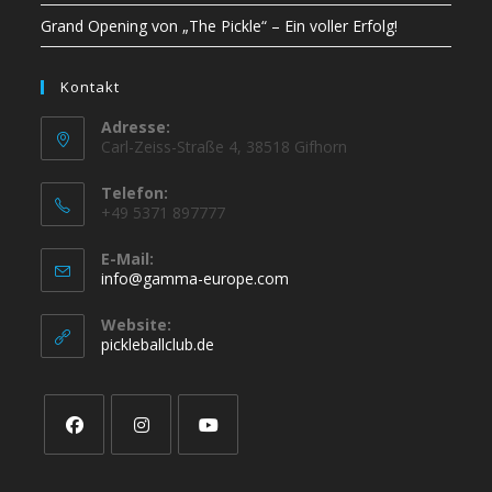
Grand Opening von „The Pickle“ – Ein voller Erfolg!
Kontakt
Adresse:
Carl-Zeiss-Straße 4, 38518 Gifhorn
Telefon:
+49 5371 897777
E-Mail:
Opens
info@gamma-europe.com
in
your
Website:
application
pickleballclub.de