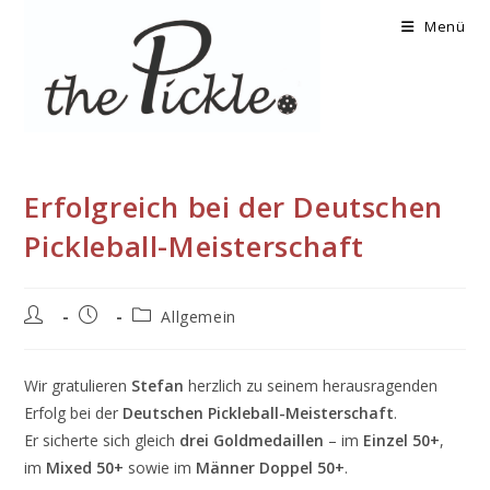
Zum
Menü
Inhalt
springen
Erfolgreich bei der Deutschen
Pickleball-Meisterschaft
Beitrags-
Beitrag
Beitrags-
Allgemein
Autor:
veröffentlicht:
Kategorie:
Wir gratulieren
Stefan
herzlich zu seinem herausragenden
Erfolg bei der
Deutschen Pickleball-Meisterschaft
.
Er sicherte sich gleich
drei Goldmedaillen
– im
Einzel 50+
,
im
Mixed 50+
sowie im
Männer Doppel 50+
.