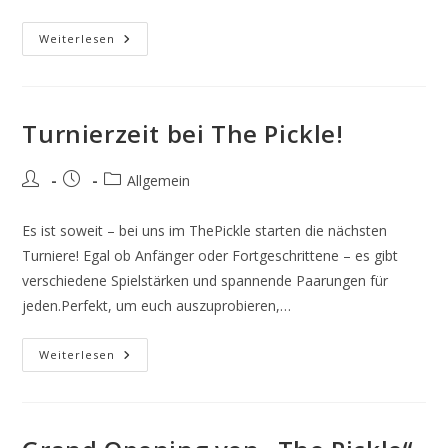
Erfolgreich
Weiterlesen
Bei
Der
Deutschen
Pickleball-
Meisterschaft
Turnierzeit bei The Pickle!
Beitrags-
Beitrag
Beitrags-
Allgemein
Autor:
veröffentlicht:
Kategorie:
Es ist soweit – bei uns im ThePickle starten die nächsten
Turniere! Egal ob Anfänger oder Fortgeschrittene – es gibt
verschiedene Spielstärken und spannende Paarungen für
jeden.Perfekt, um euch auszuprobieren,…
Turnierzeit
Weiterlesen
Bei
The
Pickle!