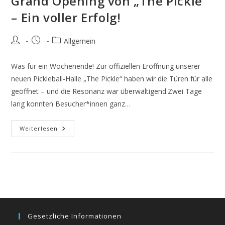
Grand Opening von „The Pickle“
– Ein voller Erfolg!
Beitrags-
Beitrag
Beitrags-
Allgemein
Autor:
veröffentlicht:
Kategorie:
Was für ein Wochenende! Zur offiziellen Eröffnung unserer
neuen Pickleball-Halle „The Pickle“ haben wir die Türen für alle
geöffnet – und die Resonanz war überwältigend.Zwei Tage
lang konnten Besucher*innen ganz…
Grand
Weiterlesen
Opening
Von
„The
Pickle“
–
Ein
Voller
Erfolg!
Gesetzliche Informationen